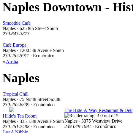
Naples Downtown - His
Smoothie Cafe
Naples · 625 8th Street South
239-643-3873
Cafe Europa
Naples · 1200 5th Avenue South
239-262-5911
· Económico
«
Arriba
Naples
Tropical Chill
Naples · 75 Ninth Street South
239-262-8339
· Económico
The Hide-A-Way Restaurant & Deli
Hilde's Tea Room
Naples · 3375 Westview Drive
Naples · 335 13th Avenue South
239-649-1981
· Económico
239-261-7498
· Económico
Just A Nibble